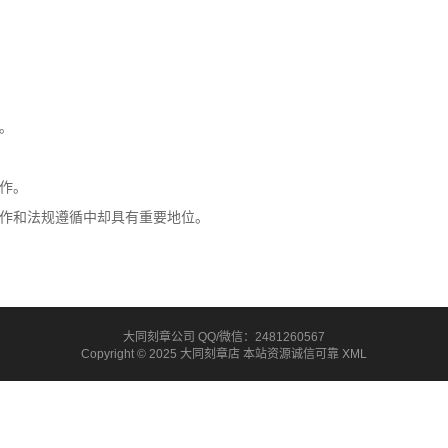
。
作。
作和法规遵循中却具有重要地位。
大同刻章公司 QQ/微信：2481260567
Copyright © 2025 大同刻章店 本站资源诚信可靠
XML